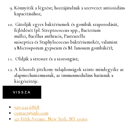
Könnyítik a légzést; hozzájárulnak a szervezet antioxidáns
kapacitásához;
Gátolják egyes baktériumok és gombák szaporodását,
fejlődését (pl. Streptococcus spp., Bacterium
mallei, Bacillus anthracis, Pasteurella
suiseptica és Staphylococcus baktériumokét, valamint
a Microsporum gypseum és M. lanosum gombákét);
Oldják a stresszt és a szorongást;
A felsorolt jótékony tulajdonságok szinte mindegyike az
alapmechanizmusnak, az immunmoduláns hatásnak a
kiegészítője.
VISSZA
CONTACT DETAILS
929-242-6868
contact@info.com
123 Fifth Avenue, New York, NY 10160