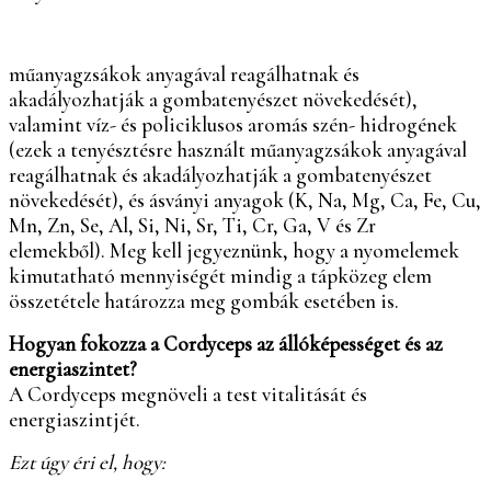
műanyagzsákok anyagával reagálhatnak és
akadályozhatják a gombatenyészet növekedését),
valamint víz- és policiklusos aromás szén- hidrogének
(ezek a tenyésztésre használt műanyagzsákok anyagával
reagálhatnak és akadályozhatják a gombatenyészet
növekedését),
és
ásványi anyagok (K, Na, Mg, Ca, Fe, Cu,
Mn, Zn, Se, Al, Si
, Ni, Sr, Ti, Cr, Ga, V és Zr
elemekből).
Meg kell jegyeznünk, hogy a nyomelemek
kimutatható mennyiségét mindig a tápközeg elem
összetétele határozza meg gombák esetében is.
Hogyan fokozza a Cordyceps az állóképességet
és az
energiaszintet?
A Cordyceps megnöveli a test vitalitását és
energiaszintjét.
Ezt úgy éri el, hogy: