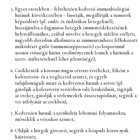
Egyes esetekben – feltehetően kedvező immunbiológiai
hatásuk következtében – lassítják, megállítják a tumorok
képződését (pl. emlő- és tüdőrákos betegeknél),
hozzájárulva a daganatos betegek immunvédekezésének
helyreállításához, ezáltal növelve a betegek túlélési esélyét;
nagyobb dózisban alkalmazva az immunrendszer felfokozott
működését gátló (immunszuppresszív) cyclosporinnal
azonos erősségű hatást eredményeznek (ennek a hatásnak a
szerv- átültetéseknél lehet jelentősége);
Csökkentik a kórosan magas vérzsír-értékeket, főként a
koleszterin- és a triglicerid szintet, és egyéb
tulajdonságaik miatt is kedvezően hatnak a szívre (pl.
gátolják a koleszterin verőérben való lerakódását, tágítják
az ereket, gátolják a vérlemezkék összecsapódását, segítik a
vér átfolyását az erekben);
Kedvezően hatnak a szénhidrát lebontási folyamatokra,
mérséklik a vércukor szintet;
Oldják a hörgők görcseit, segítik a letapadt kóros nyák
kiürítését;