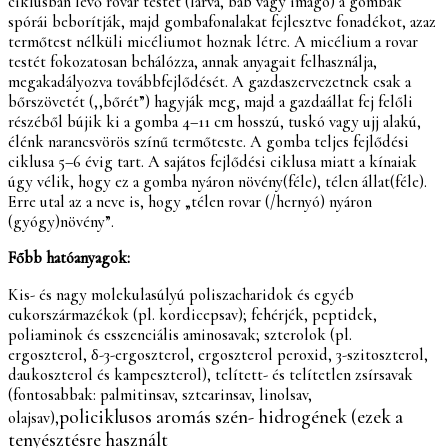
ciklusban lévő rovar testét (lárva, báb vagy imágó) a gombák
spórái beborítják, majd gombafonalakat fejlesztve fonadékot, azaz
termőtest nélküli micéliumot hoznak létre. A micélium a rovar
testét fokozatosan behálózza, annak anyagait felhasználja,
megakadályozva továbbfejlődését. A gazdaszervezetnek csak a
bőrszövetét (,,bőrét”) hagyják meg, majd a gazdaállat fej felőli
részéből bújik ki a gomba 4–11 cm hosszú, tuskó vagy ujj alakú,
élénk narancsvörös színű termőteste. A gomba teljes fejlődési
ciklusa 5–6 évig tart. A sajátos fejlődési ciklusa miatt a kínaiak
úgy vélik, hogy ez a gomba nyáron növény(féle), télen állat(féle).
Erre utal az a neve is, hogy „télen rovar (/hernyó) nyáron
(gyógy)növény”.
Főbb hatóanyagok:
Kis- és nagy molekulasúlyú poliszacharidok és egyéb
cukorszármazékok (pl. kordicepsav); fehérjék, peptidek,
poliaminok és esszenciális aminosavak; szterolok (pl.
ergoszterol, δ-3-ergoszterol, ergoszterol peroxid, 3-szitoszterol,
daukoszterol és kampeszterol), telített- és telítetlen zsírsavak
(fontosabbak: palmitinsav, sztearinsav, linolsav,
policiklusos aromás szén- hidrogének (ezek a
olajsav),
tenyésztésre használt