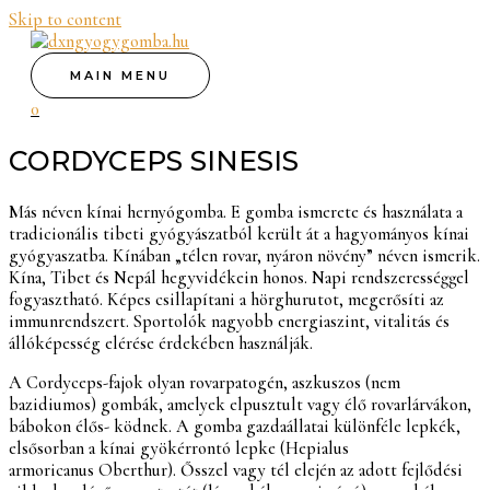
Skip to content
MAIN MENU
0
CORDYCEPS SINESIS​
Más néven kínai hernyógomba. E gomba ismerete és használata a
tradicionális tibeti gyógyászatból került át a hagyományos kínai
gyógyaszatba. Kínában „télen rovar, nyáron növény” néven ismerik.
Kína, Tibet és Nepál hegyvidékein honos. Napi rendszerességgel
fogyasztható. Képes csillapítani a hörghurutot, megerősíti az
immunrendszert. Sportolók nagyobb energiaszint, vitalitás és
állóképesség elérése érdekében használják.
A Cordyceps-fajok olyan rovarpatogén, aszkuszos (nem
bazidiumos) gombák, amelyek elpusztult vagy élő rovarlárvákon,
bábokon élős- ködnek. A gomba gazdaállatai különféle lepkék,
elsősorban a kínai gyökérrontó lepke (Hepialus
armoricanus Oberthur). Ősszel vagy tél elején az adott fejlődési