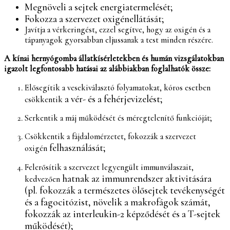
Megnöveli a sejtek energiatermelését;
Fokozza a szervezet oxigénellátását;
Javítja a vérkeringést, ezzel segítve, hogy az oxigén és a
tápanyagok gyorsabban eljussanak a test minden részére.
A kínai hernyógomba állatkísérletekben és humán vizsgálatokban
igazolt legfontosabb hatásai az alábbiakban foglalhatók össze:
Elősegítik a vesekiválasztó folyamatokat, kóros esetben
a vér- és a fehérjevizelést;
csökkentik
Serkentik a máj működését és méregtelenítő funkcióját;
Csökkentik a fájdalomérzetet, fokozzák a szervezet
felhasználását;
oxigén
Felerősítik a szervezet legyengült immunválaszait,
hatnak az immunrendszer aktivitására
kedvezően
(pl. fokozzák a természetes ölősejtek tevékenységét
és a fagocitózist, növelik a makrofágok számát,
fokozzák az interleukin-2 képződését és a T-sejtek
működését);