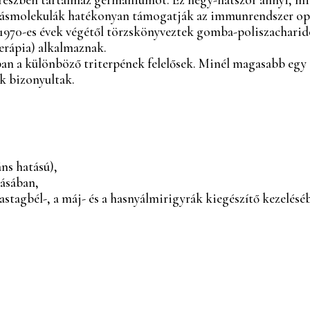
óriásmolekulák hatékonyan támogatják az immunrendszer o
 1970-es évek végétől törzskönyveztek gomba-poliszacharid
terápia) alkalmaznak.
ban a különböző triterpének felelősek. Minél magasabb egy 
k bizonyultak.
s hatású),
lásában,
astagbél-, a máj- és a hasnyálmirigyrák kiegészítő kezelésé