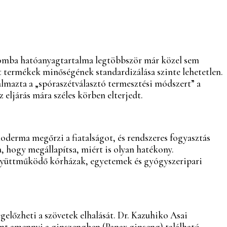
 gomba hatóanyagtartalma legtöbbször már közel sem
t termékek minőségének standardizálása szinte lehetetlen.
lmazta a „spóraszétválasztó termesztési módszert” a
 eljárás mára széles körben elterjedt.
erma megőrzi a fiatalságot, és rendszeres fogyasztás
, hogy megállapítsa, miért is olyan hatékony.
együttműködő kórházak, egyetemek és gyógyszeripari
gelőzheti a szövetek elhalását. Dr. Kazuhiko Asai
t amennyi a ginszengben (Panax ginseng) található.