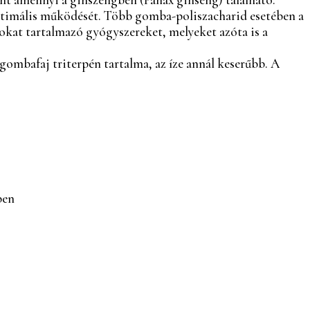
ptimális működését. Több gomba-poliszacharid esetében a
okat tartalmazó gyógyszereket, melyeket azóta is a
gombafaj triterpén tartalma, az íze annál keserűbb. A
ben