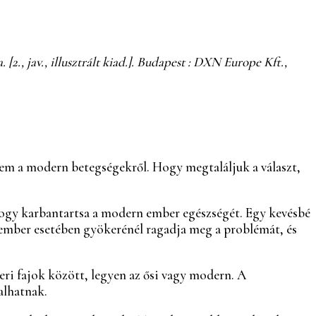
., jav., illusztrált kiad.]. Budapest : DXN Europe Kft.,
em a modern betegségekről. Hogy megtaláljuk a választ,
 hogy karbantartsa a modern ember egészségét. Egy kevésbé
 ember esetében gyökerénél ragadja meg a problémát, és
eri fajok között, legyen az ősi vagy modern. A
alhatnak.