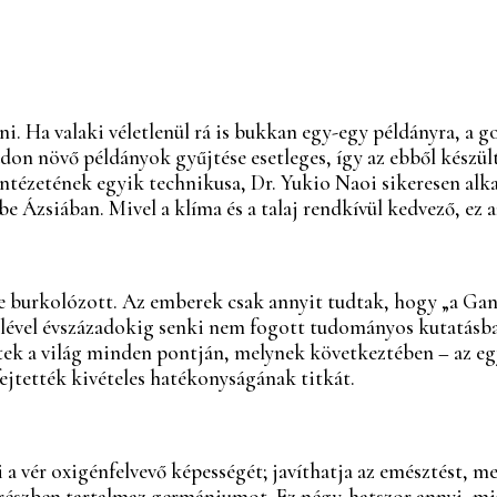
. Ha valaki véletlenül rá is bukkan egy-egy példányra, a
adon növő példányok gyűjtése esetleges, így az ebből készül
tézetének egyik technikusa, Dr. Yukio Naoi sikeresen alka
Ázsiában. Mivel a klíma és a talaj rendkívül kedvező, ez az
urkolózott. Az emberek csak annyit tudtak, hogy „a Ganod
ételével évszázadokig senki nem fogott tudományos kutatásba
ztek a világ minden pontján, melynek következtében – az 
fejtették kivételes hatékonyságának titkát.
a vér oxigénfelvevő képességét; javíthatja az emésztést, me
észben tartalmaz germániumot. Ez négy-hatszor annyi, min