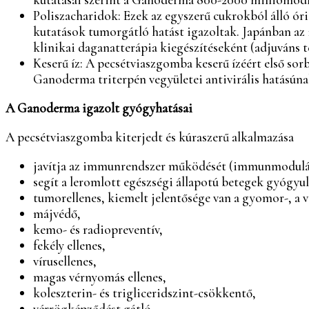
Poliszacharidok: Ezek az egyszerű cukrokból álló 
kutatások tumorgátló hatást igazoltak. Japánban az
klinikai daganatterápia kiegészítéseként (adjuváns 
Keserű íz: A pecsétviaszgomba keserű ízéért első sor
Ganoderma triterpén vegyületei antivirális hatásúna
A Ganoderma igazolt gyógyhatásai
A pecsétviaszgomba kiterjedt és kúraszerű alkalmazása
javítja az immunrendszer működését (immunmodulán
segít a leromlott egészségi állapotú betegek gyógyu
tumorellenes, kiemelt jelentősége van a gyomor-, a v
májvédő,
kemo- és radiopreventív,
fekély ellenes,
vírusellenes,
magas vérnyomás ellenes,
koleszterin- és trigliceridszint-csökkentő,
vérrögképződést gátló,