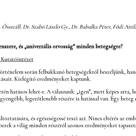
eáll. Dr. Szabó László Gy., Dr. Babulka Péter, Fődi Attila. [2
nszere, és „univerzális orvosság” minden betegségre?
 Kutatóintézet
örténelem során felbukkanó betegségekről beszéljünk, han
tásait. Kielégítő eredményeket kaptunk.
én hatásos lehet-e. A válaszunk: „igen”, mert képes arra,
yengébb, legerőtlenebb részére is hatással van. Egy beteg
ztatására, és egészségessé teszi azt. Nincs eltérés az emb
erek a világ minden részéről azonos eredményeket tapaszt