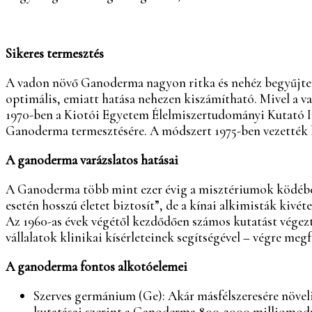
Sikeres termesztés
A vadon növő Ganoderma nagyon ritka és nehéz begyűjteni
optimális, emiatt hatása nehezen kiszámítható. Mivel a v
1970-ben a Kiotói Egyetem Élelmiszertudományi Kutató In
Ganoderma termesztésére. A módszert 1975-ben vezették be 
A ganoderma varázslatos hatásai
A Ganoderma több mint ezer évig a misztériumok ködébe b
esetén hosszú életet biztosít”, de a kínai alkimisták kiv
Az 1960-as évek végétől kezdődően számos kutatást vége
vállalatok klinikai kísérleteinek segítségével – végre meg
A ganoderma fontos alkotóelemei
Szerves germánium (Ge): Akár másfélszeresére növeli 
kutatásai szerint a Ganoderma 800-2000 milliomodr