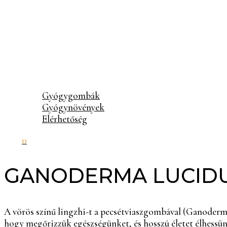
Gyógygombák
Gyógynövények
Elérhetőség
0
GANODERMA LUCID
A vörös színű lingzhi-t a pecsétviaszgombával (Ganoderma
hogy megőrizzük egészségünket, és hosszú életet élhessün