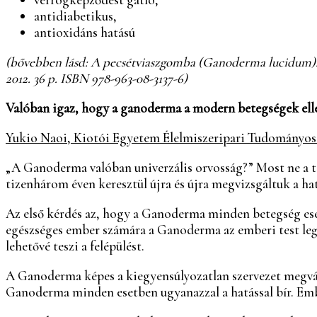
antidiabetikus,
antioxidáns hatású
(bővebben lásd: A pecsétviaszgomba (Ganoderma lucidum). Össz
2012. 36 p. ISBN 978-963-08-3137-6)
Valóban igaz, hogy a ganoderma a modern betegségek elle
Yukio Naoi, Kiotói Egyetem Élelmiszeripari Tudományos
„A Ganoderma valóban univerzális orvosság?” Most ne a t
tizenhárom éven keresztül újra és újra megvizsgáltuk a ha
Az első kérdés az, hogy a Ganoderma minden betegség eset
egészséges ember számára a Ganoderma az emberi test legg
lehetővé teszi a felépülést.
A Ganoderma képes a kiegyensúlyozatlan szervezet megválto
Ganoderma minden esetben ugyanazzal a hatással bír. Emb