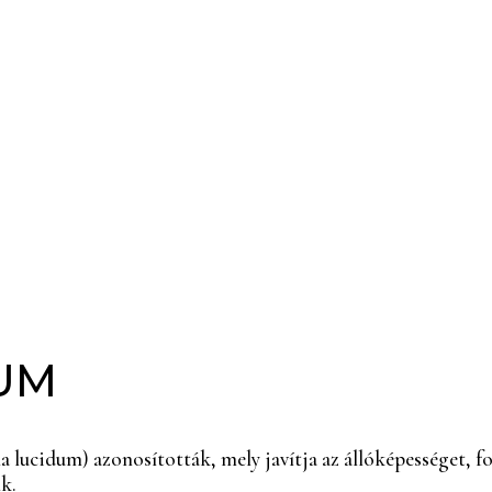
UM
 lucidum) azonosították, mely javítja az állóképességet, f
k.