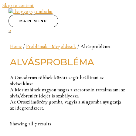
Skip to content
MAIN MENU
0
Home
/
Problémák - Megoldások
/ Alvásprobléma
ALVÁSPROBLÉMA
A Ganoderma többek között segít beállítani az
alvásciklust.
A Morinzhinek nagyon magas a szerotonin tartalma ami az
alvás/ébrenlét idejét is szabályozza.
Az Oroszlánsörény gomba, vagyis a süngomba nyugtatja
az idegrendszert.
Showing all 7 results