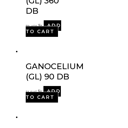
(GL) 360
DB
ADD
72,450
Ft
TO CART
GANOCELIUM
(GL) 90 DB
ADD
21,045
Ft
TO CART