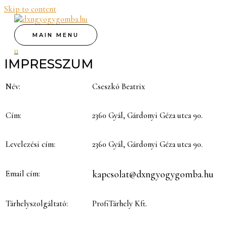
Skip to content
MAIN MENU
0
IMPRESSZUM
Név:
Cseszkó Beatrix
Cím:
2360 Gyál, Gárdonyi Géza utca 90.
Levelezési cím:
2360 Gyál, Gárdonyi Géza utca 90.
kapcsolat@dxngyogygomba.hu
Email cím:
Tárhelyszolgáltató:
ProfiTárhely Kft.