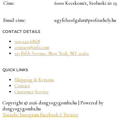
6000 Kecskemét, Szolnoki út 23.
Címe:
Email címe:
ugyfelszolgalat@profitarhely.hu
CONTACT DETAILS
929-242-6868
contact@info.com
123 Fifth Avenue, New York, NY 10160
QUICK LINKS
Shipping & Returns
Contact
Customer Service
Copyright © 2026 dxngyogygomba.hu | Powered by
dxngyogygomba.hu
Youtube
Instagram
Facebook-f
Twitter