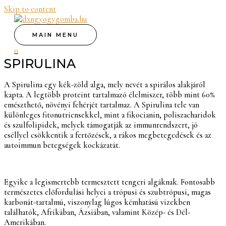
Skip to content
MAIN MENU
0
SPIRULINA
A Spirulina egy kék-zöld alga, mely nevét a spirálos alakjáról
kapta. A legtöbb proteint tartalmazó élelmiszer, több mint 60%
emészthető, növényi fehérjét tartalmaz. A Spirulina tele van
különleges fitonutriensekkel, mint a fikocianin, poliszacharidok
és szulfolipidek, melyek támogatják az immunrendszert, jó
eséllyel csökkentik a fertőzések, a rákos megbetegedések és az
autoimmun betegségek kockázatát.
Egyike a legismertebb termesztett tengeri algáknak. Fontosabb
természetes előfordulási helyei a trópusi és szubtrópusi, magas
karbonát-tartalmú, viszonylag lúgos kémhatású vizekben
találhatók, Afrikában, Ázsiában, valamint Közép- és Dél-
Amerikában.