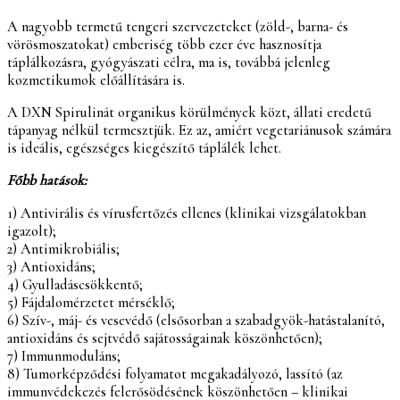
A nagyobb termetű tengeri szervezeteket (zöld-, barna- és
vörösmoszatokat) emberiség több ezer éve hasznosítja
táplálkozásra, gyógyászati célra, ma is, továbbá jelenleg
kozmetikumok előállítására is.
A DXN Spirulinát organikus körülmények közt, állati eredetű
tápanyag nélkül termesztjük. Ez az, amiért vegetariánusok számára
is ideális, egészséges kiegészítő táplálék lehet.
Főbb hatások:
1) Antivirális és vírusfertőzés ellenes (klinikai vizsgálatokban
igazolt);
2) Antimikrobiális;
3) Antioxidáns;
4) Gyulladáscsökkentő;
5) Fájdalomérzetet mérséklő;
6) Szív-, máj- és vesevédő (elsősorban a szabadgyök-hatástalanító,
antioxidáns és sejtvédő sajátosságainak köszönhetően);
7) Immunmoduláns;
8) Tumorképződési folyamatot megakadályozó, lassító (az
immunvédekezés felerősödésének köszönhetően – klinikai