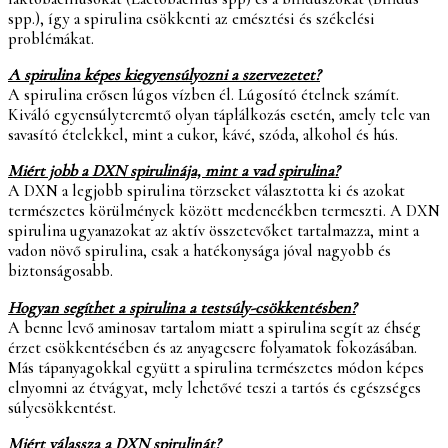
spp.), így a spirulina csökkenti az emésztési és székelési
problémákat.
A spirulina képes kiegyensúlyozni
a szervezetet?
A spirulina erősen lúgos vízben él. Lúgosító ételnek számít.
Kiváló egyensúlyteremtő olyan táplálkozás esetén, amely tele van
savasító ételekkel, mint a cukor, kávé, szóda, alkohol és hús.
Miért jobb a DXN spirulinája, mint
a vad spirulina?
A DXN a legjobb spirulina törzseket választotta ki és azokat
természetes körülmények között medencékben termeszti. A DXN
spirulina ugyanazokat az aktív összetevőket tartalmazza, mint a
vadon növő spirulina, csak a hatékonysága jóval nagyobb és
biztonságosabb.
Hogyan segíthet a spirulina a testsúly-csökkentésben?
A benne levő aminosav tartalom miatt a spirulina segít az éhség
érzet csökkentésében és az anyagcsere folyamatok fokozásában.
Más tápanyagokkal együtt a spirulina természetes módon képes
elnyomni az étvágyat, mely lehetővé teszi a tartós és egészséges
súlycsökkentést.
Miért válassza a DXN spirulinát?