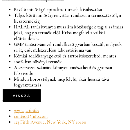
Kiváló minőségű spirulina törzsek kiválasztása
Teljes körű minőségirányítási rendszer a termesztéstől, a
késztermékig
HALAL tanúsítvány: a muszlim közösségek tagjai számára
jelzi, hogy a termék előállítása megfelel a vallási
előírásoknak.
GMP tanúsítvánnyal rendelkező gyárban készül, melynek
saját, csúcsfelszerelésű laboratóriuma van
Kémiai adalékanyagoktól és tartósítószerektől mentes
100%-ban növényi termék
A szervezet számára könnyen emészthető és gyorsan
felszívódó
Minden korosztálynak megfelelő, akár hosszú távú
fogyasztásra is
VISSZA
CONTACT DETAILS
929-242-6868
contact@info.com
123 Fifth Avenue, New York, NY 10160