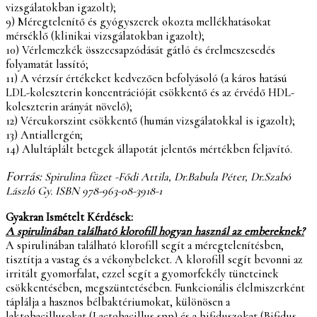
vizsgálatokban igazolt);
9) Méregtelenítő és gyógyszerek okozta mellékhatásokat
mérséklő (klinikai vizsgálatokban igazolt);
10) Vérlemezkék összecsapzódását gátló és érelmeszesedés
folyamatát lassító;
11) A vérzsír értékeket kedvezően befolyásoló (a káros hatású
LDL-koleszterin koncentrációját csökkentő és az érvédő HDL-
koleszterin arányát növelő);
12) Vércukorszint csökkentő (humán vizsgálatokkal is igazolt);
13) Antiallergén;
14) Alultáplált betegek állapotát jelentős mértékben feljavító.
Forrás:
Spirulina füzet -Fődi Attila, Dr.Babula Péter, Dr.Szabó
László Gy. ISBN 978-963-08-3918-1
Gyakran Ismételt Kérdések:
A spirulinában található klorofill hogyan használ az embereknek?
A spirulinában található klorofill segít a méregtelenítésben,
tisztítja a vastag és a vékonybeleket. A klorofill segít bevonni az
irritált gyomorfalat, ezzel segít a gyomorfekély tüneteinek
csökkentésében, megszüntetésében. Funkcionális élelmiszerként
táplálja a hasznos bélbaktériumokat, különösen a
laktobacillusokat (Lactobacillus spp) és a bifiduszokat (Bifidus