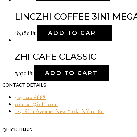
LINGZHI COFFEE 3IN1 ME
18,180
Ft
ADD TO CART
ZHI CAFE CLASSIC
7,930
Ft
ADD TO CART
CONTACT DETAILS
929-242-6868
contact@info.com
123 Fifth Avenue, New York, NY 10160
QUICK LINKS