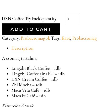
DXN Coffee Try Pack quantity
ADD TO CART
Category:
Próbacsomagok
Tags:
Kávé
,
Próbacsomag
Description
A csomag tartalma:
Lingzhi Black Coffee – 1db
Lingzhi Coffee 3in1 EU – 1db
DXN Cream Coffee – 1db
Zhi Mocha – 1db
Maca Vita Café – 1db
Maca EuCafé – 1db
Kiszerelés: 6 tasak