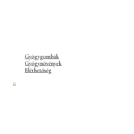
Gyógygombák
Gyógynövények
Elérhetőség
0