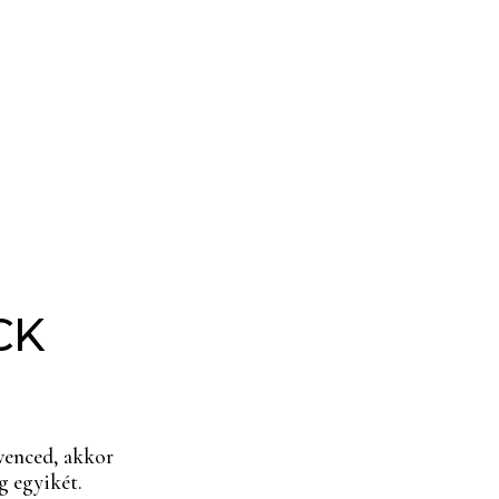
CK
venced, akkor
 egyikét.