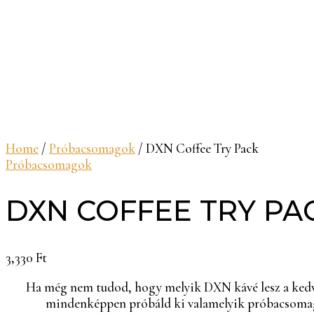
Home
/
Próbacsomagok
/ DXN Coffee Try Pack
Próbacsomagok
DXN COFFEE TRY PA
3,330
Ft
Ha még nem tudod, hogy melyik DXN kávé lesz a ked
mindenképpen próbáld ki valamelyik próbacsomag