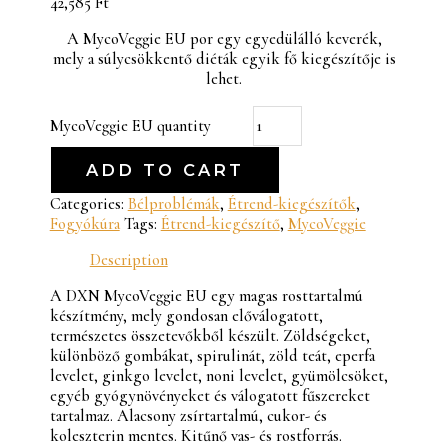
42,585
Ft
A MycoVeggie EU por egy egyedülálló keverék,
mely a súlycsökkentő diéták egyik fő kiegészítője is
lehet.
MycoVeggie EU quantity
ADD TO CART
Categories:
Bélproblémák
,
Étrend-kiegészítők
,
Fogyókúra
Tags:
Étrend-kiegészítő
,
MycoVeggie
Description
A DXN MycoVeggie EU egy magas rosttartalmú
készítmény, mely gondosan előválogatott,
természetes összetevőkből készült. Zöldségeket,
különböző gombákat, spirulinát, zöld teát, eperfa
levelet, ginkgo levelet, noni levelet, gyümölcsöket,
egyéb gyógynövényeket és válogatott fűszereket
tartalmaz. Alacsony zsírtartalmú, cukor- és
koleszterin mentes. Kitűnő vas- és rostforrás.