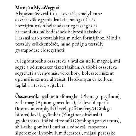
Mire jó a MycoVeggie?
Alaposan összeállított keverék, amelyben az
összetevők egymás hatását támogatják és
hozzájárulnak a bélrendszer egészséges és
harmonikus működésének helyreállításához.
Használható a testalakítás minden formájához. Mind a
testsúly csökkentését, mind pedig a testsúly
gyarapodást elősegítheti.
A legfontosabb összetevő a nyálkás útifű maghéj, ami
segít a bélrendszer tisztításában. A többi összetevő
segítheti a vérnyomás, vércukor-, koleszterinszint
optimális szintre állítását. Hatékonyan és kellően
táplálja a testet, sejteket.
Összetevők:
nyálkás útifűmaghéj (Plantago psyllium),
zellermag (Apium graveolens), kislevelű eperfa
(Morus microphylla) levél, páfrányfenyő (Ginkgo
biloba) levél, gyömbér (Zingiber officinale)
gyökértörzs, indiai citromfű (Cymbopogon citratus),
shii-take gomba (Lentinula edodes), csoportos
álpereszke (Lyophyllum decastes), májusi pereszke