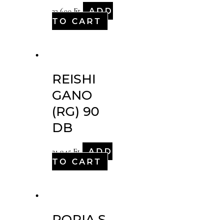
ADD
33,600
Ft
TO CART
REISHI
GANO
(RG) 90
DB
ADD
21,045
Ft
TO CART
PORIA S