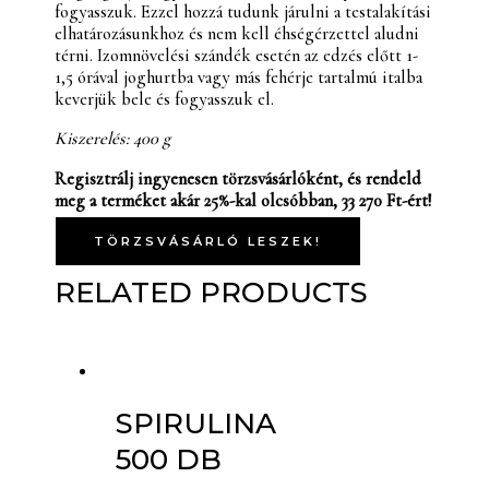
fogyasszuk. Ezzel hozzá tudunk járulni a testalakítási
elhatározásunkhoz és nem kell éhségérzettel aludni
térni. Izomnövelési szándék esetén az edzés előtt 1-
1,5 órával joghurtba vagy más fehérje tartalmú italba
keverjük bele és fogyasszuk el.
Kiszerelés: 400 g
Regisztrálj ingyenesen törzsvásárlóként, és rendeld
meg a terméket akár 25%-kal olcsóbban, 33 270 Ft-ért!
TÖRZSVÁSÁRLÓ LESZEK!
RELATED PRODUCTS
SPIRULINA
500 DB