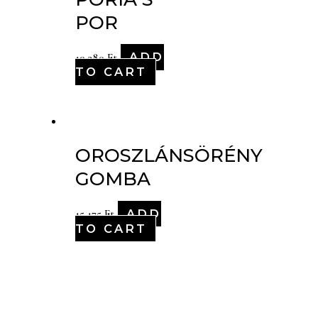
POR
ADD
10,380
Ft
TO CART
OROSZLÁNSÖRÉNY
GOMBA
ADD
15,175
Ft
TO CART