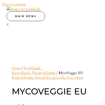
Skip to content
MAIN MENU
0
Home
/
Problémák -
Megoldások
/
Bélproblémák
/ MycoVeggie EU
Bélproblémák
,
Étrend-kiegészítők
,
Fogyókúra
MYCOVEGGIE EU