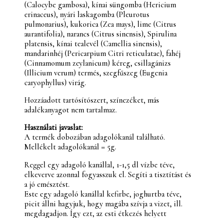
(Calocybe gambosa), kínai süngomba (Hericium
erinaceus), nyári laskagomba (Pleurotus
pulmonarius), kukorica (Zea mays), lime (Citrus
aurantifolia), narancs (Citrus sinensis), Spirulina
platensis, kínai tealevél (Camellia sinensis),
mandarinhéj (Pericarpium Citri reticulatae), fahéj
(Cinnamomum zeylanicum) kéreg, csillagánizs
(Illicium verum) termés, szegfűszeg (Eugenia
caryophyllus) virág.
Hozzáadott tartósítószert, színezéket, más
adalékanyagot nem tartalmaz.
Használati javaslat:
A termék dobozában adagolókanál található.
Mellékelt adagolókanál = 5g.
Reggel egy adagoló kanállal, 1-1,5 dl vízbe téve,
elkeverve azonnal fogyasszuk el. Segíti a tisztítást és
a jó emésztést.
Este egy adagoló kanállal kefirbe, joghurtba téve,
picit állni hagyjuk, hogy magába szívja a vizet, ill.
megdagadjon. Így ezt, az esti étkezés helyett