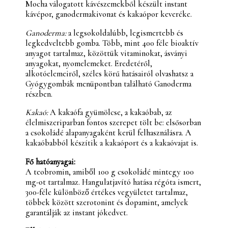
Mocha válogatott kávészemekből készült instant
kávépor, ganodermakivonat és kakaópor keveréke.
Ganoderma:
a legsokoldalúbb, legismertebb és
legkedveltebb gomba. Több, mint 400 féle bioaktív
anyagot tartalmaz, közöttük vitaminokat, ásványi
anyagokat, nyomelemeket. Eredetéről,
alkotóelemeiről, széles körű hatásairól olvashatsz a
Gyógygombák menüpontban található Ganoderma
részben.
Kakaó:
A kakaófa gyümölcse, a kakaóbab, az
élelmiszeriparban fontos szerepet tölt be: elsősorban
a csokoládé alapanyagaként kerül felhasználásra. A
kakaóbabból készítik a kakaóport és a kakaóvajat is.
Fő hatóanyagai:
A teobromin, amiből 100 g csokoládé mintegy 100
mg-ot tartalmaz. Hangulatjavító hatása régóta ismert,
300-féle különböző értékes vegyületet tartalmaz,
többek között szerotonint és dopamint, amelyek
garantálják az instant jókedvet.