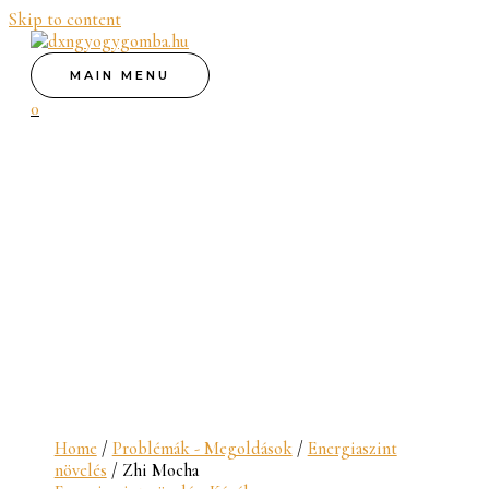
Skip to content
MAIN MENU
0
Home
/
Problémák - Megoldások
/
Energiaszint
növelés
/ Zhi Mocha