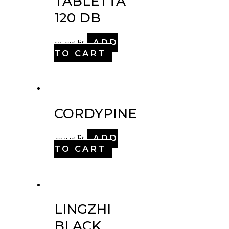
TABLETTA
120 DB
ADD
10,495
Ft
TO CART
CORDYPINE
ADD
49,345
Ft
TO CART
LINGZHI
BLACK