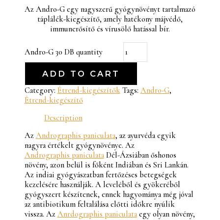
Az Andro-G egy nagyszerű gyógynövényt tartalmazó
táplálék-kiegészítő, amely hatékony májvédő,
immunerősítő és vírusölő hatással bír.
Andro-G 30 DB quantity
ADD TO CART
Category:
Étrend-kiegészítők
Tags:
Andro-G
,
Étrend-kiegészítő
Description
Az
Andrographis paniculata
, az ayurvéda egyik
nagyra értékelt gyógynövénye. Az
Andrographis paniculata
Dél-Ázsiában őshonos
növény, azon belül is főként Indiában és Sri Lankán.
Az indiai gyógyászatban fertőzéses betegségek
kezelésére használják. A leveléből és gyökeréből
gyógyszert készítenek, ennek hagyománya még jóval
az antibiotikum feltalálása előtti időkre nyúlik
vissza. Az
Anrdographis paniculata
egy olyan növény,