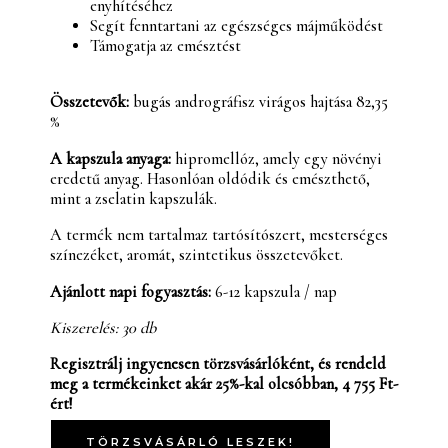
enyhítéséhez
Segít fenntartani az egészséges májműködést
Támogatja az emésztést
Összetevők:
bugás andrográfisz virágos hajtása 82,35
%
A kapszula anyaga:
hipromellóz, amely egy növényi
eredetű anyag. Hasonlóan oldódik és emészthető,
mint a zselatin kapszulák.
A termék nem tartalmaz tartósítószert, mesterséges
színezéket, aromát, szintetikus összetevőket.
Ajánlott napi fogyasztás:
6-12 kapszula / nap
Kiszerelés: 30 db
Regisztrálj ingyenesen törzsvásárlóként, és rendeld
meg a termékeinket akár 25%-kal olcsóbban,
4 755 Ft-
ért!
TÖRZSVÁSÁRLÓ LESZEK!