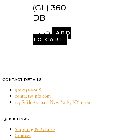
(GL) 360
DB
ADD
72,450
Ft
TO CART
CONTACT DETAILS
929-242-6868
contact@info.com
123 Fifth Avenue, New York, NY 10160
QUICK LINKS
Shipping & Returns
Contact