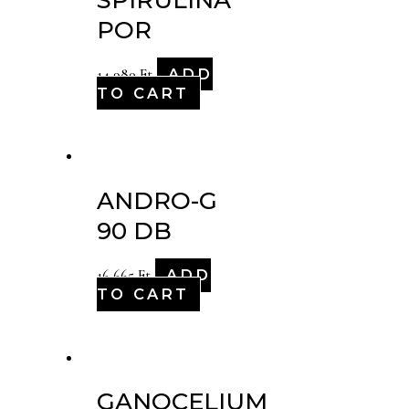
POR
ADD
14,980
Ft
TO CART
ANDRO-G
90 DB
ADD
16,665
Ft
TO CART
GANOCELIUM