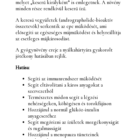
melyet „keserű királyként” is emlegetnek. A növény
minden része rendkívül keserű ízű.
A keresű vegyületek (andrographolide-bioaktív
összetevők) serkentik az epe működését, ami
elősegíti az egészséges májműködést és helyreállítja
az esetleges májkárosodást.
A gyógynövény ereje a nyálkahártyára gyakorolt
jótékony hatásában rejlik.
Hatása:
Segíti az immunrendszer működését
Segít eltávolítani a káros anyagokat a
szervezetből
Természetes módon segít a légzési
nehézségeken, köhögésen és torokfájáson
Hozzájárul a normál glükóz-inzulin
anyagcseréhez
Segít megőrizni az ízületek mozgékonyságát
és rugalmasságát
Hozzájárul a menopauza tüneteinek