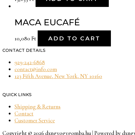
MACA EUCAFÉ
10,080
Ft
ADD TO CART
CONTACT DETAILS
929-242-6868
contact@info.com
123 Fifth Avenue, New York, NY 10160
QUICK LINKS
Shipping & Returns
Contact
Customer Service
Copyright © 2026 dxngyogygomba.hu | Powered by dxn