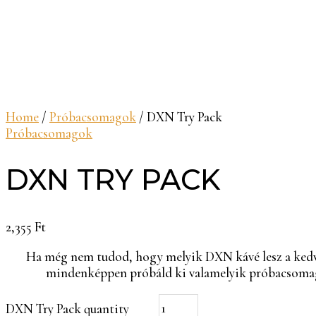
Home
/
Próbacsomagok
/ DXN Try Pack
Próbacsomagok
DXN TRY PACK
2,355
Ft
Ha még nem tudod, hogy melyik DXN kávé lesz a ked
mindenképpen próbáld ki valamelyik próbacsomag
DXN Try Pack quantity