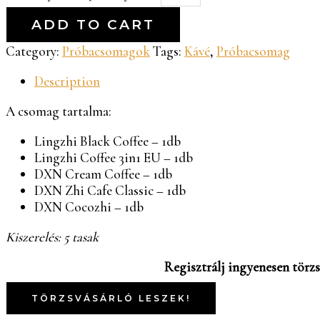
ADD TO CART
Category:
Próbacsomagok
Tags:
Kávé
,
Próbacsomag
Description
A csomag tartalma:
Lingzhi Black Coffee – 1db
Lingzhi Coffee 3in1 EU – 1db
DXN Cream Coffee – 1db
DXN Zhi Cafe Classic – 1db
DXN Cocozhi – 1db
Kiszerelés: 5 tasak
Regisztrálj ingyenesen törzs
TÖRZSVÁSÁRLÓ LESZEK!