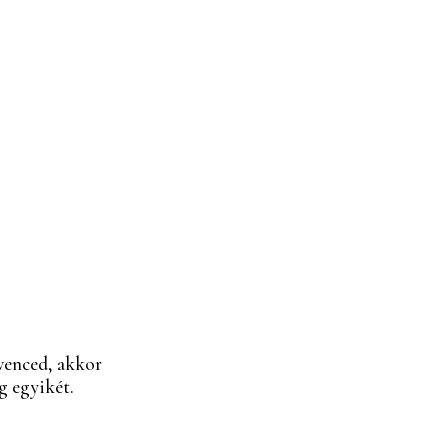
venced, akkor
 egyikét.