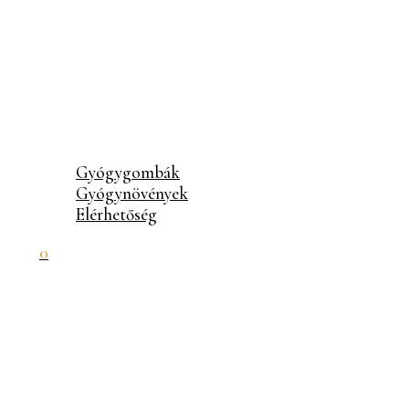
Gyógygombák
Gyógynövények
Elérhetőség
0