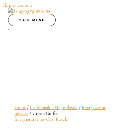
Skip to content
MAIN MENU
0
Home
/
Problémák - Megoldások
/
Energiaszint
növelés
/ Cream Coffee
Energiaszint növelés
,
Kávék