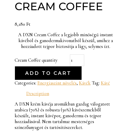
CREAM COFFEE
8,180
Ft
A DXN Cream Coffee a legjobb minőségű instant
kávéból és ganodermakivonatból készül, amihez a
hozzáadott tejpor biztosítja a lágy, selymes ízt.
Cream Coffee quantity
ADD TO CART
Categories:
Energiaszint növelés
,
Kávék
Tag:
Kávé
Description
A DXN krém kávéja aromákban gazdag válogatott
arabica (70%) és robusta (30%) kávészemekből
készült, instant kávépor, ganoderma és tejpor
hozzáadásával. Nem tartalmaz mesterséges
színezőanyagot és tartósítószereket.