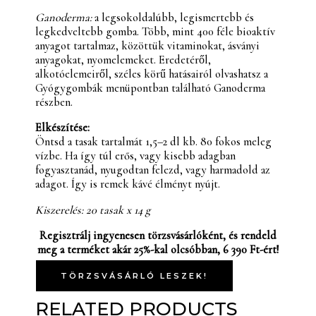
Ganoderma:
a legsokoldalúbb, legismertebb és
legkedveltebb gomba. Több, mint 400 féle bioaktív
anyagot tartalmaz, közöttük vitaminokat, ásványi
anyagokat, nyomelemeket. Eredetéről,
alkotóelemeiről, széles körű hatásairól olvashatsz a
Gyógygombák menüpontban található Ganoderma
részben.
Elkészítése:
Öntsd a tasak tartalmát 1,5–2 dl kb. 80 fokos meleg
vízbe. Ha így túl erős, vagy kisebb adagban
fogyasztanád, nyugodtan felezd, vagy harmadold az
adagot. Így is remek kávé élményt nyújt.
Kiszerelés: 20 tasak x 14 g
Regisztrálj ingyenesen törzsvásárlóként, és rendeld
meg a terméket akár 25%-kal olcsóbban, 6 390 Ft-ért!
TÖRZSVÁSÁRLÓ LESZEK!
RELATED PRODUCTS