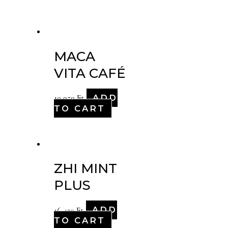
MACA
VITA CAFÉ
ADD
10,950
Ft
TO CART
ZHI MINT
PLUS
ADD
16,420
Ft
TO CART