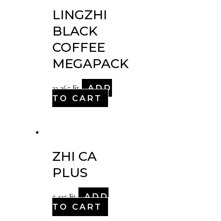
LINGZHI
BLACK
COFFEE
MEGAPACK
ADD
33,265
Ft
TO CART
ZHI CA
PLUS
ADD
5,125
Ft
TO CART