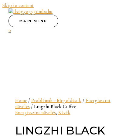
Skip to content
MAIN MENU
0
Home
/
Problémák - Megoldások
/
Energiaszint
növelés
/ Lingzhi Black Coffee
Energiaszint növelés
,
Kávék
LINGZHI BLACK