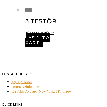
Sale!
3 TESTŐR
56,025
Ft
43,765
Ft
ADD TO
CART
CONTACT DETAILS
929-242-6868
contact@info.com
123 Fifth Avenue, New York, NY 10160
QUICK LINKS