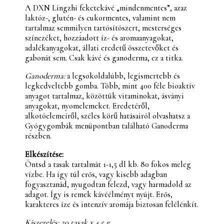
A DXN Lingzhi feketekávé „mindenmentes”, azaz
laktóz-, glutén- és cukormentes, valamint nem
tartalmaz semmilyen tartósítószert, mesterséges
színezéket, hozzáadott íz- és aromaanyagokat,
adalékanyagokat, állati eredetű összetevőket és
gabonát sem. Csak kávé és ganoderma, ez a titka.
Ganoderma:
a legsokoldalúbb, legismertebb és
legkedveltebb gomba. Több, mint 400 féle bioaktív
anyagot tartalmaz, közöttük vitaminokat, ásványi
anyagokat, nyomelemeket. Eredetéről,
alkotóelemeiről, széles körű hatásairól olvashatsz a
Gyógygombák menüpontban található Ganoderma
részben.
Elkészítése:
Öntsd a tasak tartalmát 1-1,5 dl kb. 80 fokos meleg
vízbe. Ha így túl erős, vagy kisebb adagban
fogyasztanád, nyugodtan felezd, vagy harmadold az
adagot. Így is remek kávéélményt nyújt. Erős,
karakteres íze és intenzív aromája biztosan felélénkít.
Kiszerelés: 20 tasak x 4,5 g