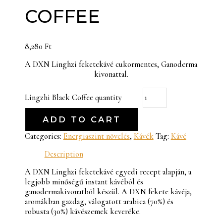
COFFEE
8,280
Ft
A DXN Linghzi feketekávé cukormentes, Ganoderma
kivonattal.
Lingzhi Black Coffee quantity
ADD TO CART
Categories:
Energiaszint növelés
,
Kávék
Tag:
Kávé
Description
A DXN Linghzi feketekávé egyedi recept alapján, a
legjobb minőségű instant kávéból és
ganodermakivonatból készül. A DXN fekete kávéja,
aromákban gazdag, válogatott arabica (70%) és
robusta (30%) kávészemek keveréke.