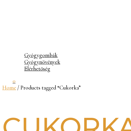
Gyógygombák
Gyógynövények
Elérhetőség
0
Home
/ Products tagged “Cukorka”
CUKORK