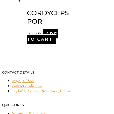
CORDYCEPS
POR
ADD
18,515
Ft
TO CART
CONTACT DETAILS
929-242-6868
contact@info.com
123 Fifth Avenue, New York, NY 10160
QUICK LINKS
Shipping & Returns