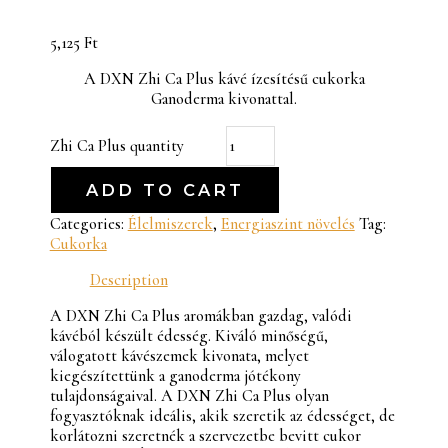
5,125
Ft
A DXN Zhi Ca Plus kávé ízesítésű cukorka
Ganoderma kivonattal.
Zhi Ca Plus quantity
ADD TO CART
Categories:
Élelmiszerek
,
Energiaszint növelés
Tag:
Cukorka
Description
A DXN Zhi Ca Plus aromákban gazdag, valódi
kávéból készült édesség. Kiváló minőségű,
válogatott kávészemek kivonata, melyet
kiegészítettünk a ganoderma jótékony
tulajdonságaival. A DXN Zhi Ca Plus olyan
fogyasztóknak ideális, akik szeretik az édességet, de
korlátozni szeretnék a szervezetbe bevitt cukor