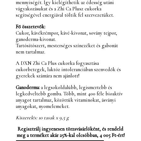
mennyiségét. Így kielégíthetik az édesség utáni
vágyakozásukat és a Zhi Ca Plusz cukorka
segítségével energiával töltik fel szervezetüket.
Fő összetevők:
Cukor, kávékrémpor, kávé-kivonat, sovány tejpor,
ganoderma-kivonat.
Tartósítószert, mesterséges színezéket és gabonát
nem tartalmaz.
A DXN Zhi Ca Plus cukorka fogyasztása
cukorbetegek, laktóz intoleranciában szenvedők és
gyerekek számára nem ajánlott!
Ganoderma:
a legsokoldalúbb, legismertebb és
legkedveltebb gomba. Több, mint 400 féle bioaktív
anyagot tartalmaz, közöttük vitaminokat, ásványi
anyagokat, nyomelemeket.
Kiszerelés: 10 tasak x 9,5 g
Regisztrálj ingyenesen törzsvásárlóként, és rendeld
meg a terméket akár 25%-kal olcsóbban, 4 005 Ft-ért!