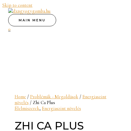
Skip to content
MAIN MENU
0
Home
/
Problémák - Megoldások
/
Energiaszint
növelés
/ Zhi Ca Plus
Élelmiszerek
,
Energiaszint növelés
ZHI CA PLUS