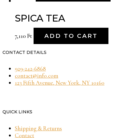
SPICA TEA
7,110
Ft
ADD TO CART
CONTACT DETAILS
929-242-6868
contact@info.com
123 Fifth Avenue, New York, NY 10160
QUICK LINKS
Shipping & Returns
Contact