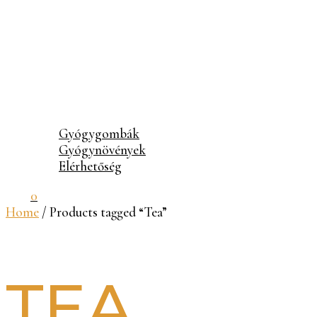
Gyógygombák
Gyógynövények
Elérhetőség
0
Home
/ Products tagged “Tea”
TEA