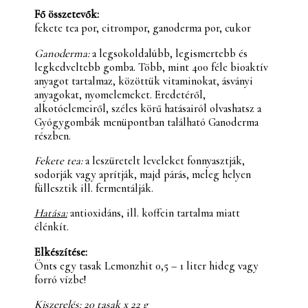
Fő összetevők:
fekete tea por, citrompor, ganoderma por, cukor
Ganoderma:
a legsokoldalúbb, legismertebb és
legkedveltebb gomba. Több, mint 400 féle bioaktív
anyagot tartalmaz, közöttük vitaminokat, ásványi
anyagokat, nyomelemeket. Eredetéről,
alkotóelemeiről, széles körű hatásairól olvashatsz a
Gyógygombák menüpontban található Ganoderma
részben.
Fekete tea:
a leszüretelt leveleket fonnyasztják,
sodorják vagy aprítják, majd párás, meleg helyen
füllesztik ill. fermentálják.
Hatása:
antioxidáns, ill. koffein tartalma miatt
élénkít.
Elkészítése:
Önts egy tasak Lemonzhit 0,5 – 1 liter hideg vagy
forró vízbe!
Kiszerelés: 20 tasak x 22 g