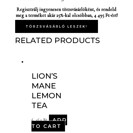
Regisztrálj ingyenesen törzsvásárlóként, és rendeld
meg a terméket akár 25%-kal olcsóbban, 4 495 Ft-ért!
TÖRZSVÁSÁRLÓ LESZEK!
RELATED PRODUCTS
LION’S
MANE
LEMON
TEA
ADD
6,460
Ft
TO CART