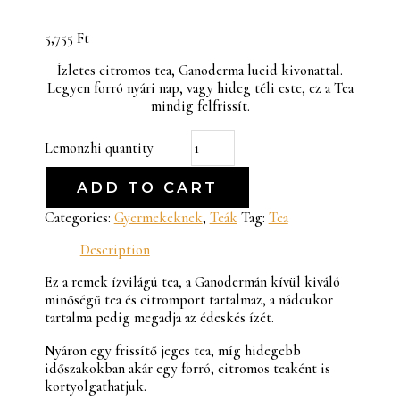
5,755
Ft
Ízletes citromos tea, Ganoderma lucid kivonattal.
Legyen forró nyári nap, vagy hideg téli este, ez a Tea
mindig felfrissít.
Lemonzhi quantity
ADD TO CART
Categories:
Gyermekeknek
,
Teák
Tag:
Tea
Description
Ez a remek ízvilágú tea, a Ganodermán kívül kiváló
minőségű tea és citromport tartalmaz, a nádcukor
tartalma pedig megadja az édeskés ízét.
Nyáron egy frissítő jeges tea, míg hidegebb
időszakokban akár egy forró, citromos teaként is
kortyolgathatjuk.