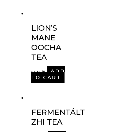
LION’S
MANE
OOCHA
TEA
ADD
7,915
Ft
TO CART
FERMENTÁLT
ZHI TEA