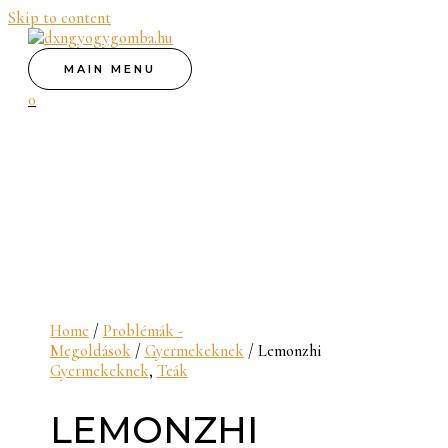
Skip to content
MAIN MENU
0
Home
/
Problémák -
Megoldások
/
Gyermekeknek
/ Lemonzhi
Gyermekeknek
,
Teák
LEMONZHI