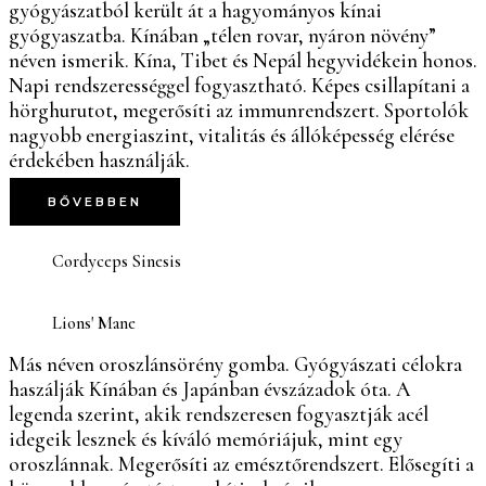
gyógyászatból került át a hagyományos kínai
gyógyaszatba. Kínában „télen rovar, nyáron növény”
néven ismerik. Kína, Tibet és Nepál hegyvidékein honos.
Napi rendszerességgel fogyasztható. Képes csillapítani a
hörghurutot, megerősíti az immunrendszert. Sportolók
nagyobb energiaszint, vitalitás és állóképesség elérése
érdekében használják.
BŐVEBBEN
Cordyceps Sinesis
Lions' Mane
Más néven oroszlánsörény gomba. Gyógyászati célokra
haszálják Kínában és Japánban évszázadok óta. A
legenda szerint, akik rendszeresen fogyasztják acél
idegeik lesznek és kíváló memóriájuk, mint egy
oroszlánnak. Megerősíti az emésztőrendszert. Elősegíti a