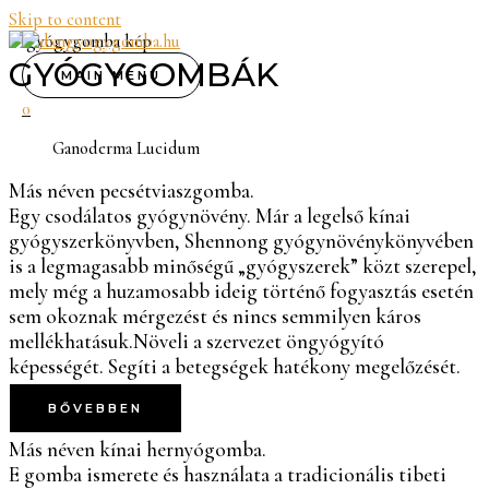
Skip to content
GYÓGYGOMBÁK
MAIN MENU
0
Ganoderma Lucidum
Más néven pecsétviaszgomba.
Egy csodálatos gyógynövény. Már a legelső kínai
gyógyszerkönyvben, Shennong gyógynövénykönyvében
is a legmagasabb minőségű „gyógyszerek” közt szerepel,
mely még a huzamosabb ideig történő fogyasztás esetén
sem okoznak mérgezést és nincs semmilyen káros
mellékhatásuk.
Növeli a szervezet öngyógyító
képességét. Segíti a betegségek hatékony megelőzését.
BŐVEBBEN
Más néven kínai hernyógomba.
E gomba ismerete és használata a tradicionális tibeti