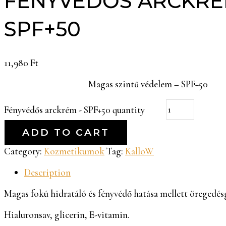
FÉNYVÉDŐS ARCKRÉ
SPF+50
11,980
Ft
Magas szintű védelem – SPF+50
Fényvédős arckrém - SPF+50 quantity
ADD TO CART
Category:
Kozmetikumok
Tag:
KalloW
Description
Magas fokú hidratáló és fényvédő hatása mellett öregedésg
Hialuronsav, glicerin, E-vitamin.