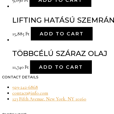
9,090
Ft
ADD TO CART
LIFTING HATÁSÚ SZEMRÁ
15,885
Ft
ADD TO CART
TÖBBCÉLÚ SZÁRAZ OLAJ
11,740
Ft
ADD TO CART
CONTACT DETAILS
929-242-6868
contact@info.com
123 Fifth Avenue, New York, NY 10160