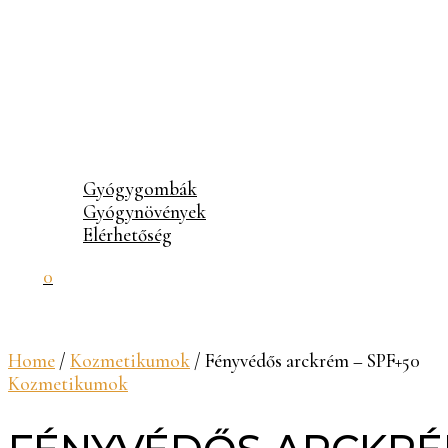
Gyógygombák
Gyógynövények
Elérhetőség
0
Home
/
Kozmetikumok
/ Fényvédős arckrém – SPF+50
Kozmetikumok