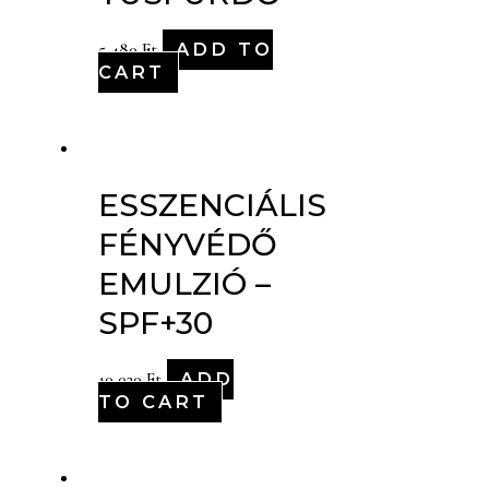
ADD TO
5,480
Ft
CART
ESSZENCIÁLIS
FÉNYVÉDŐ
EMULZIÓ –
SPF+30
ADD
10,020
Ft
TO CART