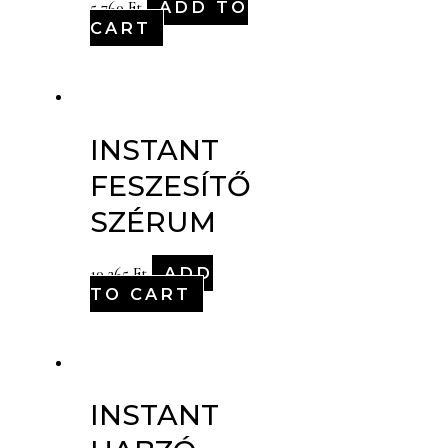
ADD TO
5,760
Ft
CART
INSTANT
FESZESÍTŐ
SZÉRUM
ADD
10,265
Ft
TO CART
INSTANT