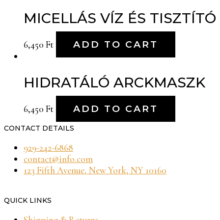
MICELLÁS VÍZ ÉS TISZTÍTÓ
6,450
Ft
ADD TO CART
HIDRATÁLÓ ARCKMASZK
6,450
Ft
ADD TO CART
CONTACT DETAILS
929-242-6868
contact@info.com
123 Fifth Avenue, New York, NY 10160
QUICK LINKS
Shipping & Returns