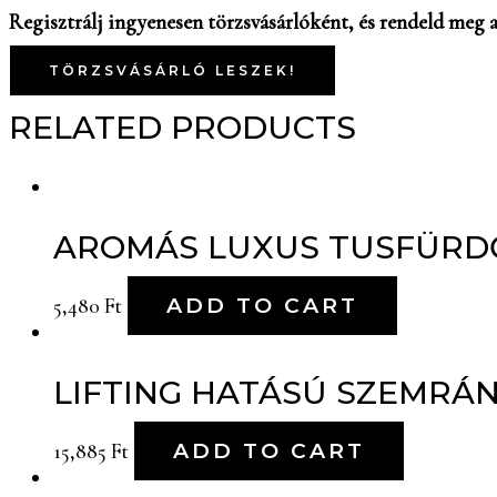
Regisztrálj ingyenesen törzsvásárlóként, és rendeld meg a
TÖRZSVÁSÁRLÓ LESZEK!
RELATED PRODUCTS
AROMÁS LUXUS TUSFÜRD
5,480
Ft
ADD TO CART
LIFTING HATÁSÚ SZEMRÁ
15,885
Ft
ADD TO CART