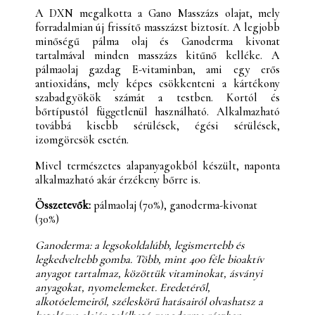
A DXN megalkotta a Gano Masszázs olajat, mely
forradalmian új frissítő masszázst biztosít. A legjobb
minőségű pálma olaj és Ganoderma kivonat
tartalmával minden masszázs kitűnő kelléke. A
pálmaolaj gazdag E-vitaminban, ami egy erős
antioxidáns, mely képes csökkenteni a kártékony
szabadgyökök számát a testben. Kortól és
bőrtípustól függetlenül használható. Alkalmazható
továbbá kisebb sérülések, égési sérülések,
izomgörcsök esetén.
Mivel természetes alapanyagokból készült, naponta
alkalmazható akár érzékeny bőrre is.
Összetevők:
pálmaolaj (70%), ganoderma-kivonat
(30%)
Ganoderma: a legsokoldalúbb, legismertebb és
legkedveltebb gomba. Több, mint 400 féle bioaktív
anyagot tartalmaz, közöttük vitaminokat, ásványi
anyagokat, nyomelemeket. Eredetéről,
alkotóelemeiről, széleskörű hatásairól olvashatsz a