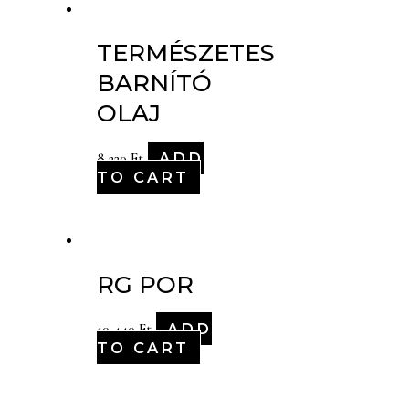
TERMÉSZETES
BARNÍTÓ
OLAJ
ADD
8,220
Ft
TO CART
RG POR
ADD
10,440
Ft
TO CART