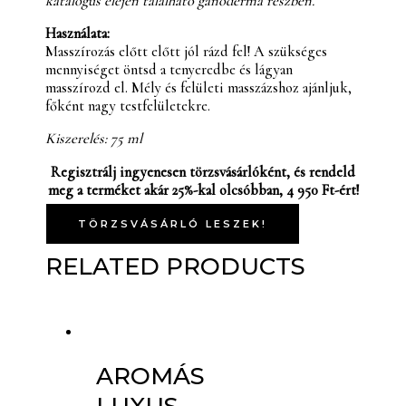
katalógus elején található ganoderma részben.
Használata:
Masszírozás előtt előtt jól rázd fel! A szükséges
mennyiséget öntsd a tenyeredbe és lágyan
masszírozd el. Mély és felületi masszázshoz ajánljuk,
főként nagy testfelületekre.
Kiszerelés: 75 ml
Regisztrálj ingyenesen törzsvásárlóként, és rendeld
meg a terméket akár 25%-kal olcsóbban, 4 950 Ft-ért!
TÖRZSVÁSÁRLÓ LESZEK!
RELATED PRODUCTS
AROMÁS
LUXUS