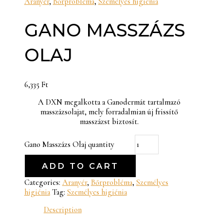
Aranyér
,
Bőrprobléma
,
Személyes higiénia
GANO MASSZÁZS
OLAJ
6,335
Ft
A DXN megalkotta a Ganodermát tartalmazó
masszázsolajat, mely forradalmian új frissítő
masszázst biztosít.
Gano Masszázs Olaj quantity
ADD TO CART
Categories:
Aranyér
,
Bőrprobléma
,
Személyes
higiénia
Tag:
Személyes higiénia
Description