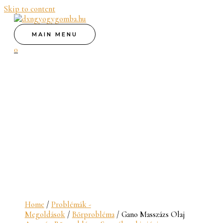
Skip to content
MAIN MENU
0
Home
/
Problémák -
Megoldások
/
Bőrprobléma
/ Gano Masszázs Olaj