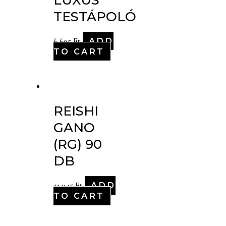
TESTÁPOLÓ
ADD
6,695
Ft
TO CART
REISHI
GANO
(RG) 90
DB
ADD
21,045
Ft
TO CART