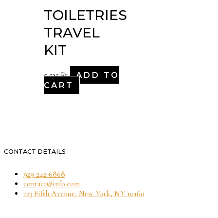
TOILETRIES
TRAVEL
KIT
ADD TO
5,535
Ft
CART
CONTACT DETAILS
929-242-6868
contact@info.com
123 Fifth Avenue, New York, NY 10160