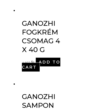
GANOZHI
FOGKRÉM
CSOMAG 4
X 40 G
ADD TO
4,955
Ft
CART
GANOZHI
SAMPON