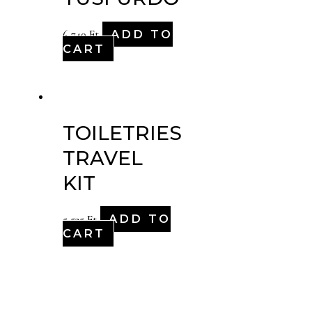
ADD TO
6,740
Ft
CART
TOILETRIES
TRAVEL
KIT
ADD TO
5,535
Ft
CART