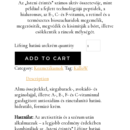
Az „Isteni érintés” számos aktív összetevője, mint
például a fejlett technológiájú peptidek, a
hialuronsav, az E-, C- és F-vitamin, a retinol és a
természetes bioszacharidok megemelik,
megerősítik, megvédik és kisimítják a bőrt, illetve
csökkentik a ráncok mélységét.
Lifting hatású arckrém quantity
ADD TO CART
Category:
Kozmetikumok
Tag:
KalloW
Description
Alma őssejtekkel, sárgabarack-, avokádó- és
argánolajjal, illetve A-, E-, F- és C-vitaminnal
gazdagított antioxidáns és ránctalanító hatású.
hidratáló, formázó krém.
Használat:
Az arctisztítás és a szérum után
alkalmazzuk – a legjobb eredmény érdekében
kombináljuk az „Isteni érintés” Lifting hatású