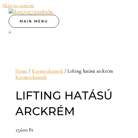
Skip to content
MAIN MENU
0
Home
/
Kozmetikumok
/ Lifting hatású arckrém
Kozmetikumok
LIFTING HATÁSÚ
ARCKRÉM
17,600
Ft