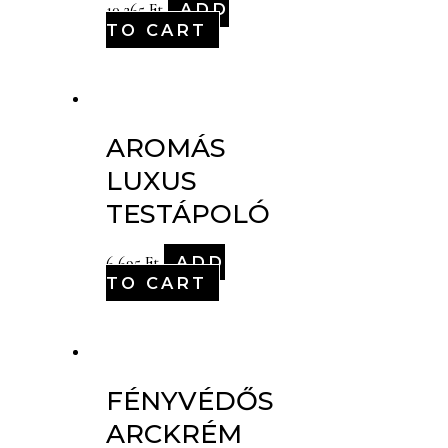
ADD
10,265
Ft
TO CART
AROMÁS
LUXUS
TESTÁPOLÓ
ADD
6,695
Ft
TO CART
FÉNYVÉDŐS
ARCKRÉM