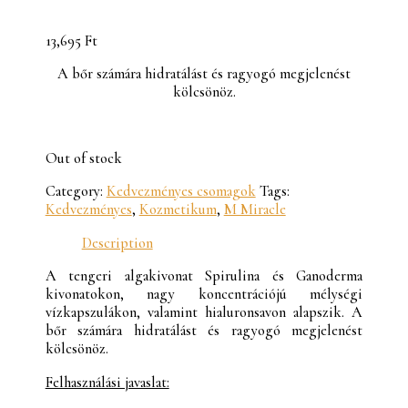
13,695
Ft
A bőr számára hidratálást és ragyogó megjelenést
kölcsönöz.
Out of stock
Category:
Kedvezményes csomagok
Tags:
Kedvezményes
,
Kozmetikum
,
M Miracle
Description
A tengeri algakivonat Spirulina és Ganoderma
kivonatokon, nagy koncentrációjú mélységi
vízkapszulákon, valamint hialuronsavon alapszik. A
bőr számára hidratálást és ragyogó megjelenést
kölcsönöz.
Felhasználási javaslat: