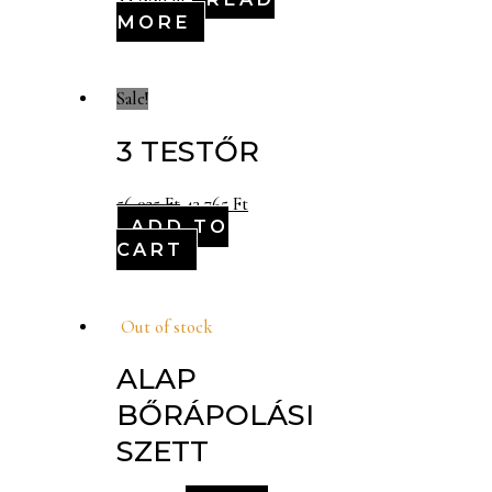
44,880
Ft
MORE
Sale!
3 TESTŐR
56,025
Ft
43,765
Ft
ADD TO
CART
Out of stock
ALAP
BŐRÁPOLÁSI
SZETT