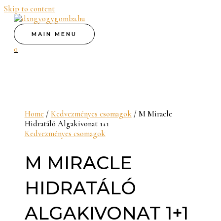
Skip to content
MAIN MENU
0
Home
/
Kedvezményes csomagok
/ M Miracle
Hidratáló Algakivonat 1+1
Kedvezményes csomagok
M MIRACLE
HIDRATÁLÓ
ALGAKIVONAT 1+1