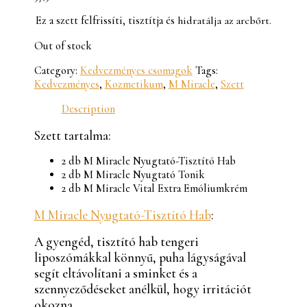
Ez a szett felfrissíti, tisztítja és
hidratálja
az arcbőrt.
Out of stock
Category:
Kedvezményes csomagok
Tags:
Kedvezményes
,
Kozmetikum
,
M Miracle
,
Szett
Description
Szett tartalma:
2 db M Miracle Nyugtató-Tisztító Hab
2 db M Miracle Nyugtató Tonik
2 db M Miracle Vital Extra Emóliumkrém
M Miracle Nyugtató-Tisztító Hab
:
A gyengéd, tisztító hab tengeri
liposzómákkal könnyű, puha lágyságával
segít eltávolítani a sminket és a
szennyeződéseket anélkül, hogy irritációt
okozna.