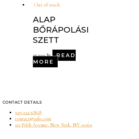
Out of stock
ALAP
BŐRÁPOLÁSI
SZETT
READ
27,900
Ft
MORE
CONTACT DETAILS
929-242-6868
contact@info.com
123 Fifth Avenue, New York, NY 10160