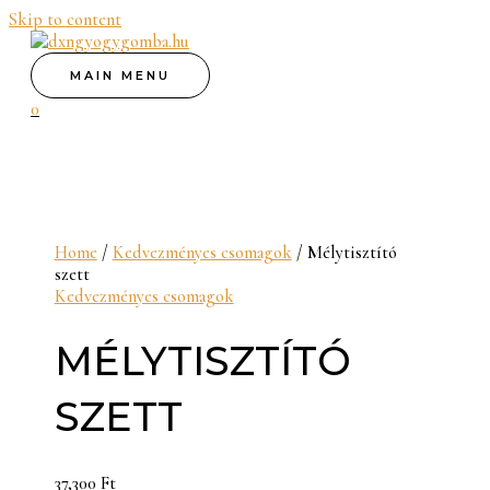
Skip to content
MAIN MENU
0
Home
/
Kedvezményes csomagok
/ Mélytisztító
szett
Kedvezményes csomagok
MÉLYTISZTÍTÓ
SZETT
37,300
Ft