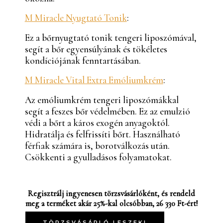
M Miracle Nyugtató Tonik
:
Ez a bőrnyugtató tonik tengeri liposzómával,
segít a bőr egyensúlyának és tökéletes
kondíciójának fenntartásában.
M Miracle Vital Extra Emóliumkrém
:
Az emóliumkrém tengeri liposzómákkal
segít a feszes bőr védelmében. Ez az emulzió
védi a bőrt a káros exogén anyagoktól.
Hidratálja és felfrissíti bőrt. Használható
férfiak számára is, borotválkozás után.
Csökkenti a gyulladásos folyamatokat.
Regisztrálj ingyenesen törzsvásárlóként, és rendeld
meg a terméket akár 25%-kal olcsóbban, 26 330 Ft-ért!
TÖRZSVÁSÁRLÓ LESZEK!