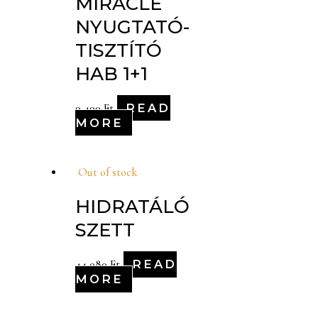
MIRACLE
NYUGTATÓ-
TISZTÍTÓ
HAB 1+1
READ
9,400
Ft
MORE
Out of stock
HIDRATÁLÓ
SZETT
READ
44,080
Ft
MORE