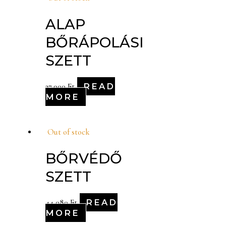
ALAP
BŐRÁPOLÁSI
SZETT
READ
27,900
Ft
MORE
Out of stock
BŐRVÉDŐ
SZETT
READ
44,080
Ft
MORE