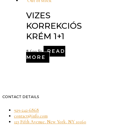
Out of stock
VIZES
KORREKCIÓS
KRÉM 1+1
READ
8,600
Ft
MORE
CONTACT DETAILS
929-242-6868
contact@info.com
123 Fifth Avenue, New York, NY 10160