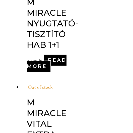
M
MIRACLE
NYUGTATÓ-
TISZTÍTÓ
HAB 1+1
READ
9,400
Ft
MORE
Out of stock
M
MIRACLE
VITAL