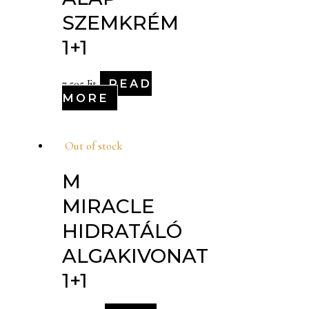
SZEMKRÉM
1+1
READ
7,505
Ft
MORE
Out of stock
M
MIRACLE
HIDRATÁLÓ
ALGAKIVONAT
1+1