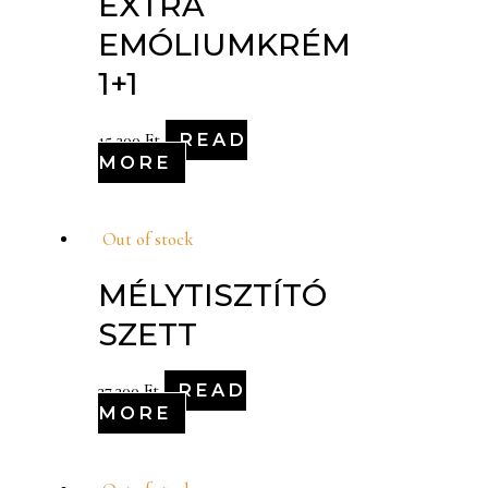
EXTRA
EMÓLIUMKRÉM
1+1
READ
15,300
Ft
MORE
Out of stock
MÉLYTISZTÍTÓ
SZETT
READ
37,300
Ft
MORE