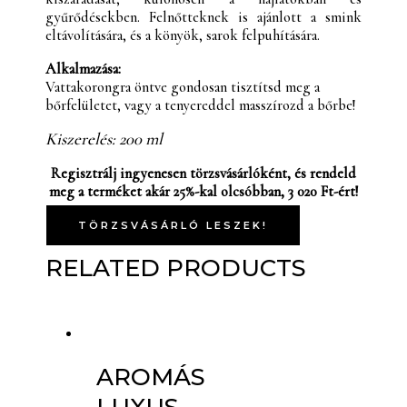
gyűrődésekben. Felnőtteknek is ajánlott a smink
eltávolítására, és a könyök, sarok felpuhítására.
Alkalmazása:
Vattakorongra öntve gondosan tisztítsd meg a
bőrfelületet, vagy a tenyereddel masszírozd a bőrbe!
Kiszerelés: 200 ml
Regisztrálj ingyenesen törzsvásárlóként, és rendeld
meg a terméket akár 25%-kal olcsóbban, 3 020 Ft-ért!
TÖRZSVÁSÁRLÓ LESZEK!
RELATED PRODUCTS
AROMÁS