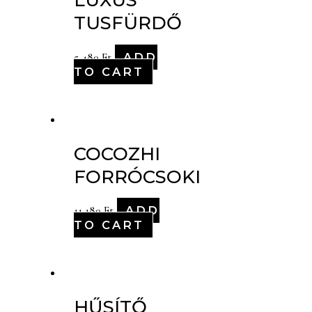
LUXUS
TUSFÜRDŐ
ADD
5,480
Ft
TO CART
COCOZHI
FORRÓCSOKI
ADD
11,180
Ft
TO CART
HŰSÍTŐ