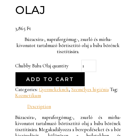
OLAJ
3,865
Ft
Búzacsíra-, napraforgómag-, zsurló és mirha-
kivonatot tartalmazó bőrtisztító olaj a baba bőrének
tisztítására.
Chubby Baba Olaj quantity
ADD TO CART
Categories:
Gyermekeknek
,
Személyes higiénia
Tag:
Kozmetikum
Description
Búzacsíra-, napraforgómag-, zsurló és mirha-
kivonatot tartalmazó bőrtisztító olaj a baba bőrének
tisztítására. Megakadályozza a berepedéseket és a bőr
kiszáradását, különösen a hajlatokban és