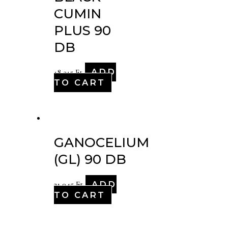
CUMIN
PLUS 90
DB
ADD
18,315
Ft
TO CART
GANOCELIUM
(GL) 90 DB
ADD
21,045
Ft
TO CART