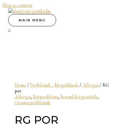
Skip to content
MAIN MENU
0
Home
/
Problémák - Megoldások
/
Allergia
/ RG
por
Allergia
,
Bőrprobléma
,
Étrend-kiegészítők
,
Gyomorproblémák
RG POR