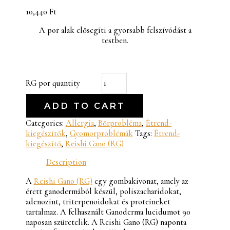
10,440
Ft
A por alak elősegíti a gyorsabb felszívódást a
testben.
RG por quantity
ADD TO CART
Categories:
Allergia
,
Bőrprobléma
,
Étrend-
kiegészítők
,
Gyomorproblémák
Tags:
Étrend-
kiegészítő
,
Reishi Gano (RG)
Description
A
Reishi Gano (RG)
egy gombakivonat, amely az
érett ganodermából készül, poliszacharidokat,
adenozint, triterpenoidokat és proteineket
tartalmaz. A felhasznált Ganoderma lucidumot 90
naposan szüretelik. A Reishi Gano (RG) naponta