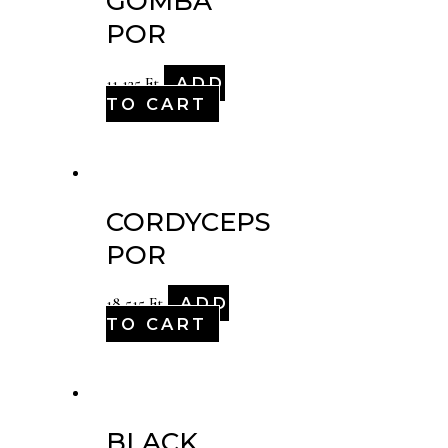
GOMBA
POR
ADD
11,125
Ft
TO CART
CORDYCEPS
POR
ADD
18,515
Ft
TO CART
BLACK