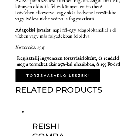
Az RG-por a szedést illetően rugalmasságot biztosít,
könnyen oldódik fel és könnyen emészthető.
Ivóvízben elkeverve, vagy akár kedvenc levesünkbe
vagy ivólevünkbe szórva is fogyasztható.
Adagolási javaslat:
napi fél-egy adagolókanállal 1 dl
vízben vagy más folyadékban feloldva
Kiszerelés: 15 g
Regisztrálj ingyenesen törzsvásárlóként, és rendeld
meg a terméket akár 25%-kal olcsóbban, 8 155 Ft-ért!
TÖRZSVÁSÁRLÓ LESZEK!
RELATED PRODUCTS
REISHI