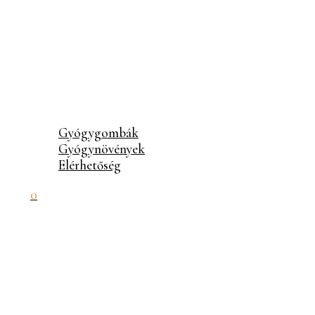
Gyógygombák
Gyógynövények
Elérhetőség
0