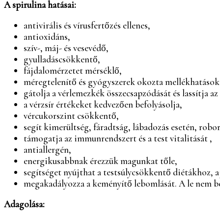
A spirulina hatásai:
antivirális és vírusfertőzés ellenes,
antioxidáns,
szív-, máj- és vesevédő,
gyulladáscsökkentő,
fájdalomérzetet mérséklő,
méregtelenítő és gyógyszerek okozta mellékhatásoka
gátolja a vérlemezkék összecsapzódását és lassítja 
a vérzsír értékeket kedvezően befolyásolja,
vércukorszint csökkentő,
segít kimerültség, fáradtság, lábadozás esetén, roborá
támogatja az immunrendszert és a test vitalitását ,
antiallergén,
energikusabbnak érezzük magunkat tőle,
segítséget nyújthat a testsúlycsökkentő diétákhoz, 
megakadályozza a keményítő lebomlását. A le nem boml
Adagolása: