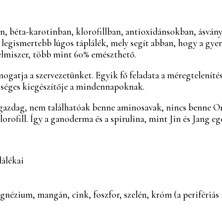
en, béta-karotinban, klorofillban, antioxidánsokban, ásvá
egismertebb lúgos táplálék, mely segít abban, hogy a gyeng
lelmiszer, több mint 60% emészthető.
mogatja a szervezetünket. Egyik fő feladata a méregtelenít
zséges kiegészítője a mindennapoknak.
zdag, nem találhatóak benne aminosavak, nincs benne Omega
rofill. Így a ganoderma és a spirulina, mint Jin és Jang eg
álékai
agnézium, mangán, cink, foszfor, szelén, króm (a periféri