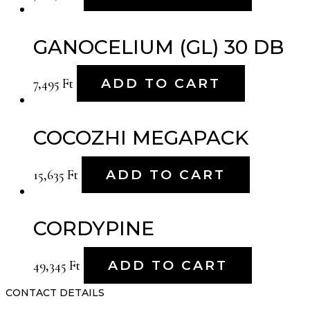
GANOCELIUM (GL) 30 DB
7,495
Ft
ADD TO CART
COCOZHI MEGAPACK
15,635
Ft
ADD TO CART
CORDYPINE
49,345
Ft
ADD TO CART
CONTACT DETAILS