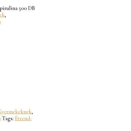
pirulina 500 DB
ek
,
ó
Gyermekeknek
,
ó
Tags:
Étrend-