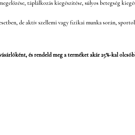
 megelőzése, táplálkozás kiegészítése, súlyos betegség kiegé
esetben, de aktív szellemi vagy fizikai munka során, sporto
vásárlóként, és rendeld meg a terméket akár 25%-kal olcsóbb