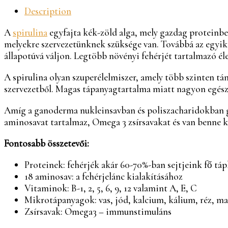
Description
A
spirulina
egyfajta kék-zöld alga, mely gazdag proteinb
melyekre szervezetünknek szüksége van. Továbbá az egyik l
állapotúvá váljon. Legtöbb növényi fehérjét tartalmazó é
A spirulina olyan szuperélelmiszer, amely több szinten tá
szervezetből. Magas tápanyagtartalma miatt nagyon egés
Amíg a ganoderma nukleinsavban és poliszacharidokban ga
aminosavat tartalmaz, Omega 3 zsírsavakat és van benne klo
Fontosabb összetevői:
Proteinek: fehérjék akár 60-70%-ban sejtjeink fő tápl
18 aminosav: a fehérjelánc kialakításához
Vitaminok: B-1, 2, 5, 6, 9, 12 valamint A, E, C
Mikrotápanyagok: vas, jód, kalcium, kálium, réz, m
Zsírsavak: Omega3 – immunstimuláns