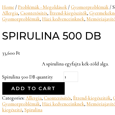
Home
/
Problémák - Megoldások
/
Gyomorproblémák
/ S
Allergia
,
Csonterősítés
,
Étrend-kiegészítők
,
Gyermekekn
Gyomorproblémák
,
Házi kedvenceinknek
,
Memóriajavít
SPIRULINA 500 DB
33,600
Ft
A spirulina egyfajta kék-zöld alga.
Spirulina 500 DB quantity
ADD TO CART
Categories:
Allergia
,
Csonterősítés
,
Étrend-kiegészítők
,
Gyomorproblémák
,
Házi kedvenceinknek
,
Memóriajavít
kiegészítő
,
Spirulina