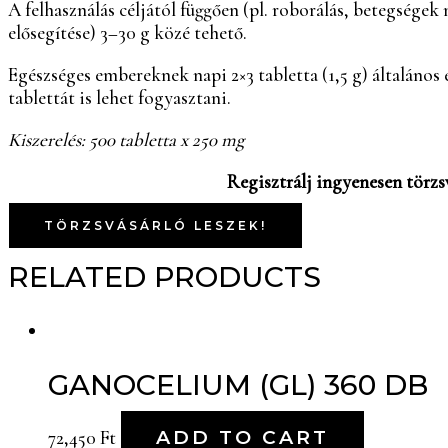
A felhasználás céljától függően (pl. roborálás, betegségek
elősegítése) 3–30 g közé tehető.
Egészséges embereknek napi 2×3 tabletta (1,5 g) általános 
tablettát is lehet fogyasztani.
Kiszerelés: 500 tabletta x 250 mg
Regisztrálj ingyenesen törzs
TÖRZSVÁSÁRLÓ LESZEK!
RELATED PRODUCTS
GANOCELIUM (GL) 360 DB
72,450
Ft
ADD TO CART