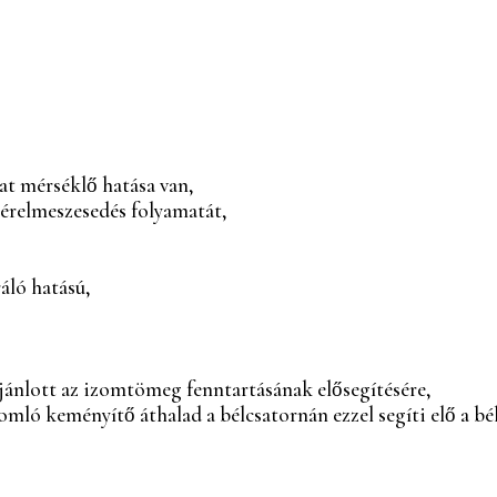
t mérséklő hatása van,
az érelmeszesedés folyamatát,
ló hatású,
ajánlott az izomtömeg fenntartásának elősegítésére,
ó keményítő áthalad a bélcsatornán ezzel segíti elő a bé