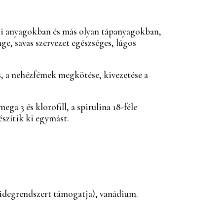
nyi anyagokban és más olyan tápanyagokban,
e, savas szervezet egészséges, lúgos
és, a nehézfémek megkötése, kivezetése a
 3 és klorofill, a spirulina 18-féle
észítik ki egymást.
ás idegrendszert támogatja), vanádium.