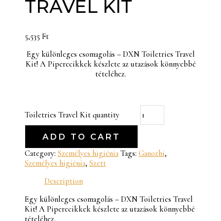
TRAVEL KIT
5,535
Ft
Egy különleges csomagolás – DXN Toiletries Travel
Kit! A Piperecikkek készlete az utazások könnyebbé
tételéhez.
Toiletries Travel Kit quantity
ADD TO CART
Category:
Személyes higiénia
Tags:
Ganozhi
,
Személyes higiénia
,
Szett
Description
Egy különleges csomagolás – DXN Toiletries Travel
Kit! A Piperecikkek készlete az utazások könnyebbé
tételéhez.