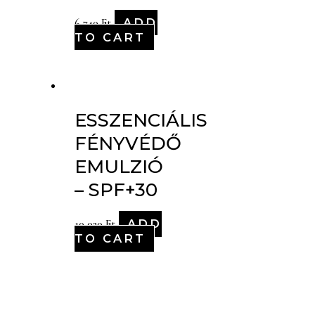
ADD
6,740
Ft
TO CART
ESSZENCIÁLIS
FÉNYVÉDŐ
EMULZIÓ
– SPF+30
ADD
10,020
Ft
TO CART