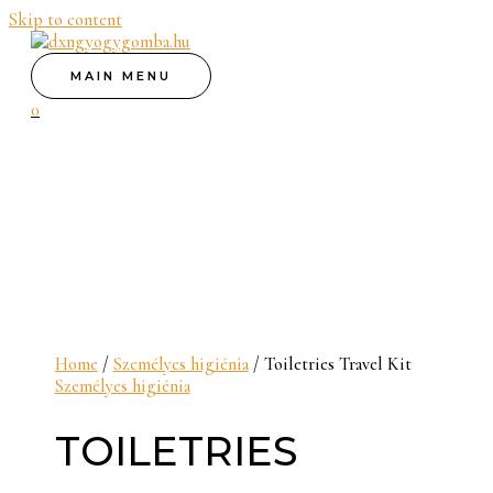
Skip to content
MAIN MENU
0
Home
/
Személyes higiénia
/ Toiletries Travel Kit
Személyes higiénia
TOILETRIES