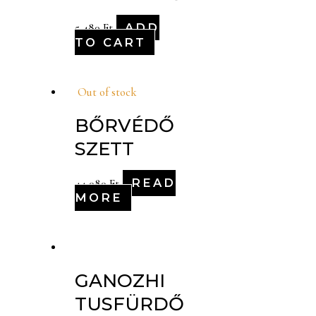
ADD
5,480
Ft
TO CART
Out of stock
BŐRVÉDŐ
SZETT
READ
44,080
Ft
MORE
GANOZHI
TUSFÜRDŐ