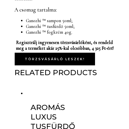
A csomag tartalma:
Ganozhi ™ sampon 50ml;
Ganozhi ™ tusfürdő 50ml;
Ganozhi ™ fogkrém 40g.
Regisztrálj ingyenesen törzsvásárlóként, és rendeld
meg a terméket akár 25%-kal olcsóbban, 4 325 Ft-ért!
TÖRZSVÁSÁRLÓ LESZEK!
RELATED PRODUCTS
AROMÁS
LUXUS
TUSFÜRDŐ