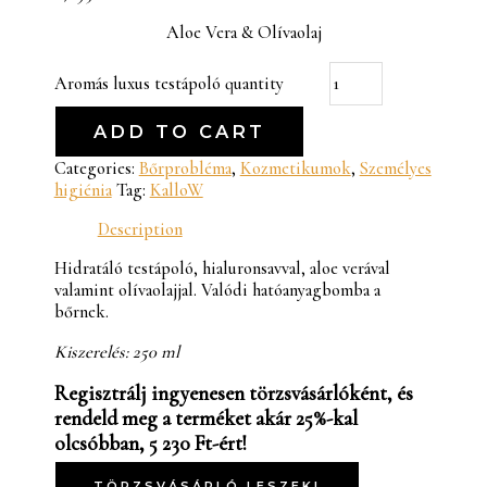
Aloe Vera & Olívaolaj
Aromás luxus testápoló quantity
ADD TO CART
Categories:
Bőrprobléma
,
Kozmetikumok
,
Személyes
higiénia
Tag:
KalloW
Description
Hidratáló testápoló, hialuronsavval, aloe verával
valamint olívaolajjal. Valódi hatóanyagbomba a
bőrnek.
Kiszerelés: 250 ml
Regisztrálj ingyenesen törzsvásárlóként, és
rendeld meg a terméket akár 25%-kal
olcsóbban, 5 230 Ft-ért!
TÖRZSVÁSÁRLÓ LESZEK!