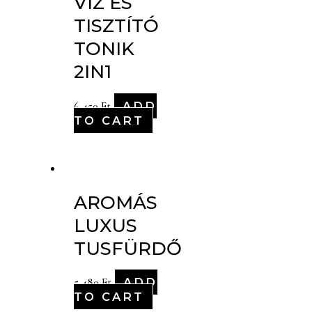
VÍZ ÉS
TISZTÍTÓ
TONIK
2IN1
ADD
6,450
Ft
TO CART
AROMÁS
LUXUS
TUSFÜRDŐ
ADD
5,480
Ft
TO CART