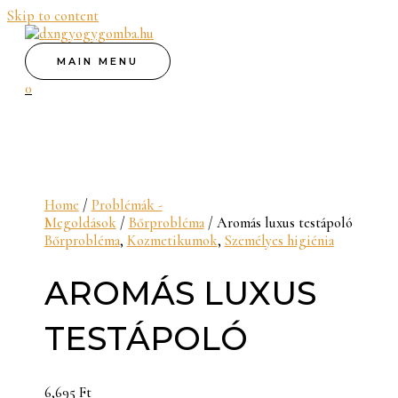
Skip to content
MAIN MENU
0
Home
/
Problémák -
Megoldások
/
Bőrprobléma
/ Aromás luxus testápoló
Bőrprobléma
,
Kozmetikumok
,
Személyes higiénia
AROMÁS LUXUS
TESTÁPOLÓ
6,695
Ft