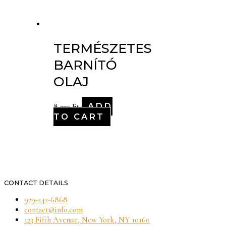
TERMÉSZETES
BARNÍTÓ
OLAJ
ADD
8,220
Ft
TO CART
CONTACT DETAILS
929-242-6868
contact@info.com
123 Fifth Avenue, New York, NY 10160