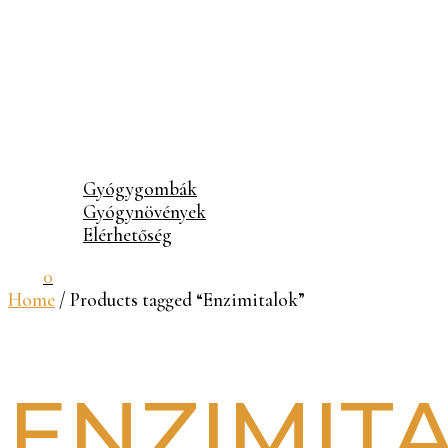
Gyógygombák
Gyógynövények
Elérhetőség
0
Home
/ Products tagged “Enzimitalok”
ENZIMIT