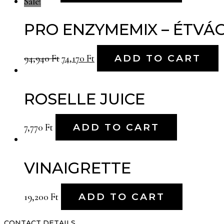
Sale!
PRO ENZYMEMIX – ÉTV
94,940
Ft
74,170
Ft
ADD TO CART
ROSELLE JUICE
7,770
Ft
ADD TO CART
VINAIGRETTE
19,200
Ft
ADD TO CART
CONTACT DETAILS