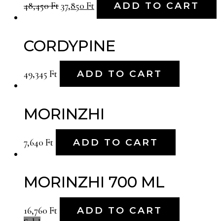
48,450
Ft
37,850
Ft
ADD TO CART
CORDYPINE
49,345
Ft
ADD TO CART
MORINZHI
7,640
Ft
ADD TO CART
MORINZHI 700 ML
16,760
Ft
ADD TO CART